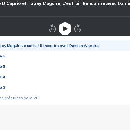
 DiCaprio et Tobey Maguire, c'est lui ! Rencontre avec Dam
bey Maguire, c'est lui ! Rencontre avec Damien Witecka
e 6
e 5
e 4
e 3
s créatrices de la VF !
e 2
e 1
e Mektoub My Love arrive enfin ! Rencontre avec Shaïn Boumedine et Sal